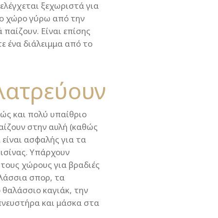
 ελέγχεται ξεχωριστά για
νο χώρο γύρω από την
 παίζουν. Είναι επίσης
τε ένα διάλειμμα από το
 λατρεύουν
θώς και πολύ υπαίθριο
παίζουν στην αυλή (καθώς
 είναι ασφαλής για τα
πισίνας. Υπάρχουν
 τους χώρους για βραδιές
αλάσσια σπορ, τα
 θαλάσσιο καγιάκ, την
πνευστήρα και μάσκα στα