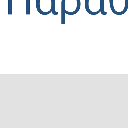
Αρχική