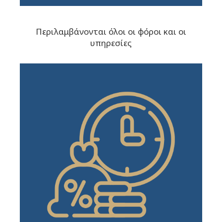
Περιλαμβάνονται όλοι οι φόροι και οι
υπηρεσίες