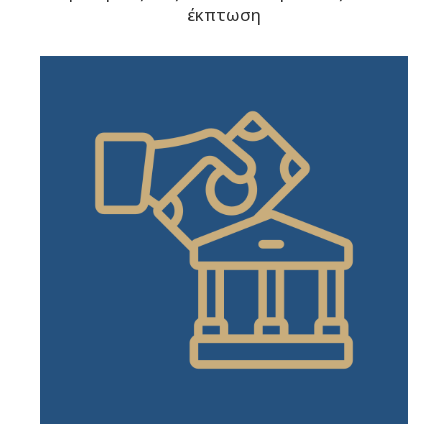
έκπτωση