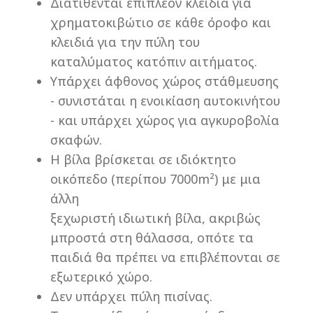
Διατίθενται επιπλέον κλειδιά για
χρηματοκιβώτιο σε κάθε όροφο και
κλειδιά για την πύλη του
καταλύματος κατόπιν αιτήματος.
Υπάρχει άφθονος χώρος στάθμευσης
- συνιστάται η ενοικίαση αυτοκινήτου
- και υπάρχει χώρος για αγκυροβολία
σκαφών.
Η βίλα βρίσκεται σε ιδιόκτητο
οικόπεδο (περίπου 7000m²) με μια
άλλη
ξεχωριστή ιδιωτική βίλα, ακριβώς
μπροστά στη θάλασσα, οπότε τα
παιδιά θα πρέπει να επιβλέπονται σε
εξωτερικό χώρο.
Δεν υπάρχει πύλη πισίνας.