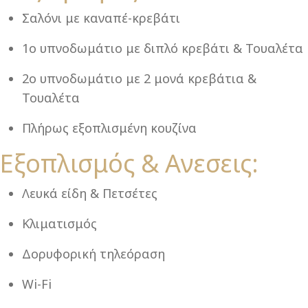
Πα
Σαλόνι με καναπέ-κρεβάτι
1ο υπνοδωμάτιο με διπλό κρεβάτι & Τουαλέτα
2ο υπνοδωμάτιο με 2 μονά κρεβάτια &
Τουαλέτα
Πλήρως εξοπλισμένη κουζίνα
Εξοπλισμός & Ανεσεις:
Λευκά είδη & Πετσέτες
Κλιματισμός
Δορυφορική τηλεόραση
Wi-Fi