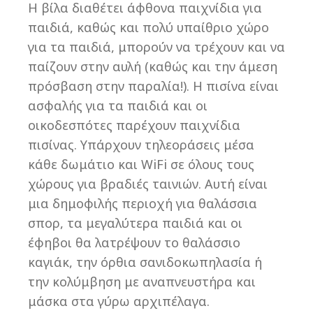
Έ
Η βίλα διαθέτει άφθονα παιχνίδια για
παιδιά, καθώς και πολύ υπαίθριο χώρο
για τα παιδιά, μπορούν να τρέχουν και να
παίζουν στην αυλή (καθώς και την άμεση
πρόσβαση στην παραλία!). Η πισίνα είναι
ασφαλής για τα παιδιά και οι
οικοδεσπότες παρέχουν παιχνίδια
πισίνας. Υπάρχουν τηλεοράσεις μέσα
κάθε δωμάτιο και WiFi σε όλους τους
χώρους για βραδιές ταινιών. Αυτή είναι
μια δημοφιλής περιοχή για θαλάσσια
σπορ, τα μεγαλύτερα παιδιά και οι
έφηβοι θα λατρέψουν το θαλάσσιο
καγιάκ, την όρθια σανιδοκωπηλασία ή
την κολύμβηση με αναπνευστήρα και
μάσκα στα γύρω αρχιπέλαγα.