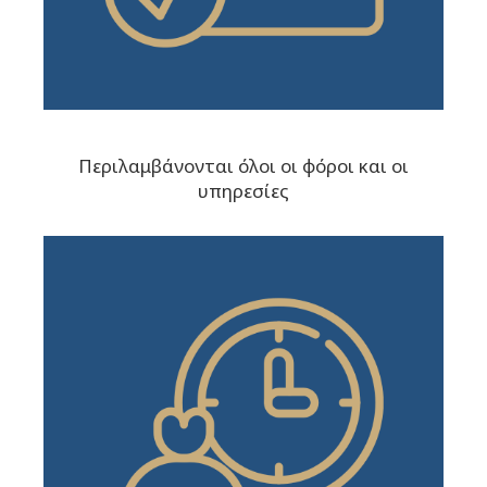
Περιλαμβάνονται όλοι οι φόροι και οι
υπηρεσίες