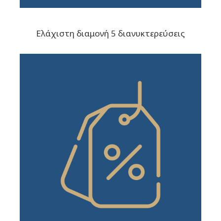
Ελάχιστη διαμονή 5 διανυκτερεύσεις