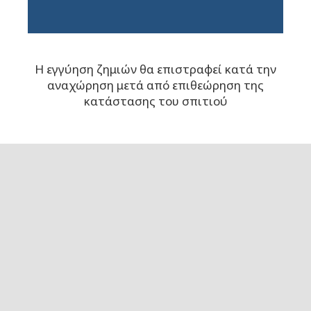
Η εγγύηση ζημιών θα επιστραφεί κατά την
αναχώρηση μετά από επιθεώρηση της
κατάστασης του σπιτιού