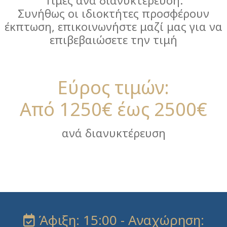
Συνήθως οι ιδιοκτήτες προσφέρουν
έκπτωση, επικοινωνήστε μαζί μας για να
επιβεβαιώσετε την τιμή
Εύρος τιμών:
Από 1250€ έως 2500€
Επ
ανά διανυκτέρευση
Άφιξη: 15:00 - Αναχώρηση: