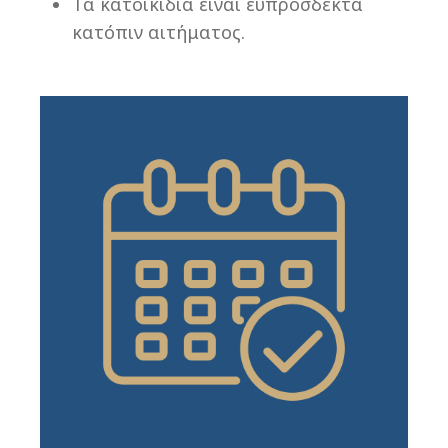
Τα κατοικίδια είναι ευπρόσδεκτα
κατόπιν αιτήματος.