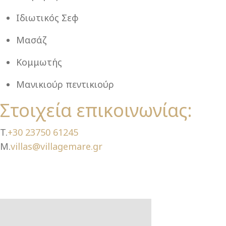
Ιδιωτικός Σεφ
Μασάζ
Πο
Κομμωτής
Μανικιούρ πεντικιούρ
Στοιχεία επικοινωνίας:
T.
+30 23750 61245
M.
villas@villagemare.gr