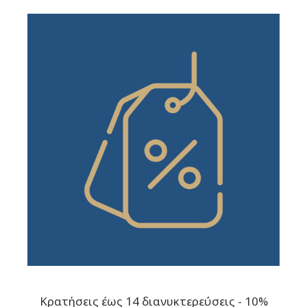
Κρατήσεις έως 14 διανυκτερεύσεις - 10%