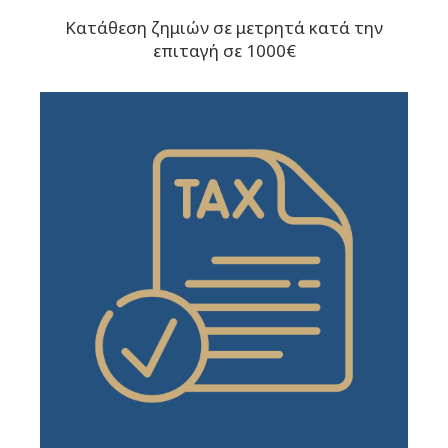
Κατάθεση ζημιών σε μετρητά κατά την
επιταγή σε 1000€