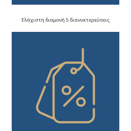
Ελάχιστη διαμονή 5 διανυκτερεύσεις