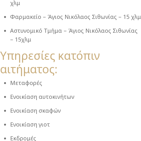
χλμ
Φαρμακείο – Άγιος Νικόλαος Σιθωνίας – 15 χλμ
Me
Αστυνομικό Τμήμα – Άγιος Νικόλαος Σιθωνίας
– 15χλμ
Υπηρεσίες κατόπιν
αιτήματος:
Μεταφορές
Ενοικίαση αυτοκινήτων
Ενοικίαση σκαφών
Ενοικίαση γιοτ
Εκδρομές