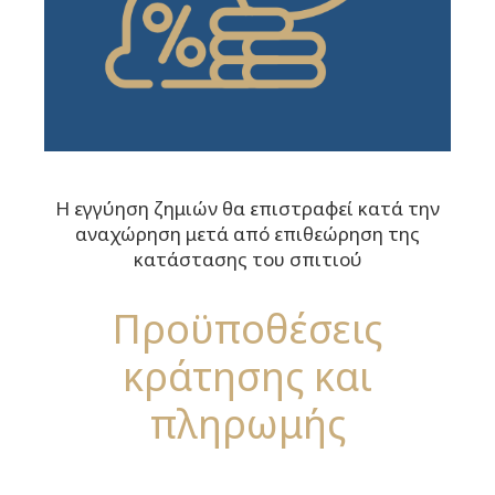
Η εγγύηση ζημιών θα επιστραφεί κατά την
αναχώρηση μετά από επιθεώρηση της
κατάστασης του σπιτιού
Προϋποθέσεις
κράτησης και
πληρωμής