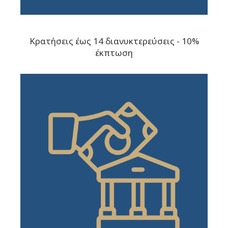
Κρατήσεις έως 14 διανυκτερεύσεις - 10%
έκπτωση