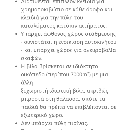
Διατίθενται επιπλέον κλειδιά για
χρηματοκιβώτιο σε κάθε όροφο και
κλειδιά για την πύλη του
καταλύματος κατόπιν αιτήματος.
Υπάρχει άφθονος χώρος στάθμευσης
- συνιστάται η ενοικίαση αυτοκινήτου
- και υπάρχει χώρος για αγκυροβολία
σκαφών.
Η βίλα βρίσκεται σε ιδιόκτητο
οικόπεδο (περίπου 7000m²) με μια
άλλη
ξεχωριστή ιδιωτική βίλα, ακριβώς
μπροστά στη θάλασσα, οπότε τα
παιδιά θα πρέπει να επιβλέπονται σε
εξωτερικό χώρο.
Δεν υπάρχει πύλη πισίνας.