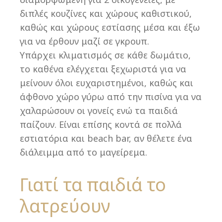
διπλές κουζίνες και χώρους καθιστικού,
καθώς και χώρους εστίασης μέσα και έξω
για να έρθουν μαζί σε γκρουπ.
Υπάρχει κλιματισμός σε κάθε δωμάτιο,
το καθένα ελέγχεται ξεχωριστά για να
μείνουν όλοι ευχαριστημένοι, καθώς και
άφθονο χώρο γύρω από την πισίνα για να
χαλαρώσουν οι γονείς ενώ τα παιδιά
παίζουν. Είναι επίσης κοντά σε πολλά
εστιατόρια και beach bar, αν θέλετε ένα
διάλειμμα από το μαγείρεμα.
Γιατί τα παιδιά το
λατρεύουν