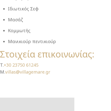
Ιδιωτικός Σεφ
Μασάζ
Πο
Κομμωτής
Μανικιούρ πεντικιούρ
Στοιχεία επικοινωνίας:
T.
+30 23750 61245
M.
villas@villagemare.gr