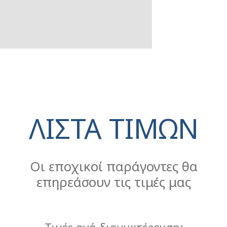
Κρ
ΛΙΣΤΑ ΤΙΜΩΝ
Οι εποχικοί παράγοντες θα
επηρεάσουν τις τιμές μας
Τιμές ανά διανυκτέρευση: