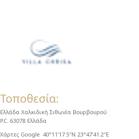
Αλ
Τοποθεσία:
Ελλάδα Χαλκιδική Σιθωνία Βουρβουρού
P.C. 63078 Ελλάδα
Χάρτες Google 40°11’17.5″N 23°47’41.2″E