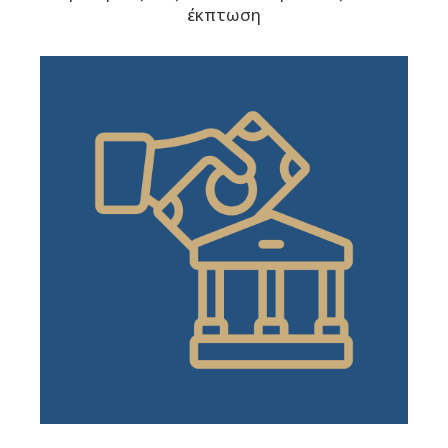
έκπτωση