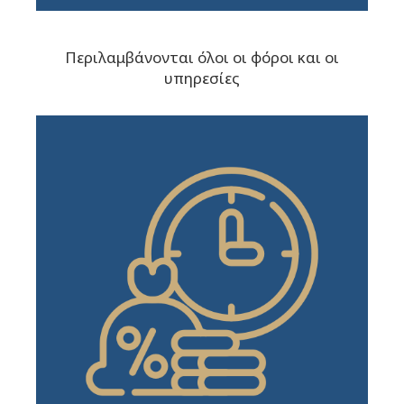
Περιλαμβάνονται όλοι οι φόροι και οι
υπηρεσίες